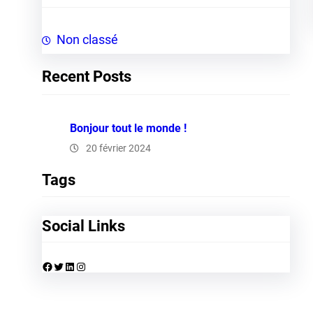
h
e
Non classé
r
Recent Posts
Bonjour tout le monde !
20 février 2024
Tags
Social Links
Facebook
Twitter
LinkedIn
Instagram