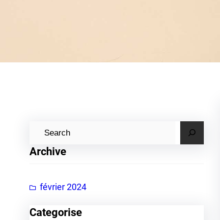
R
e
Archive
c
h
e
février 2024
r
Categorise
c