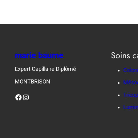
Soins ca
marie baume
Expert Capillaire Diplômé
Color
MONTBRISON
Mésoe
Trico
Facebook
Instagram
Lumin