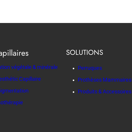
pillaires
SOLUTIONS
ation végétale & minérale
Perruques
sthétic Capillaire
Prothèses Mammaires
pigmentation
Produits & Accessoires
othérapie